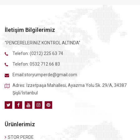
İletişim Bilgilerimiz
‘’PENCERELERİNİZ KONTROL ALTINDA’’
Telefon:
(0212) 225 63 74
Telefon:
0532 712 66 83
Email:
storyumperde@gmail.com
Adres: İzzetpaşa Mahallesi, Ayazma Yolu Sk. 29/A, 34387
Şişli/İstanbul
Ürünlerimiz
STOR PERDE