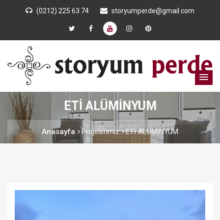
(0212) 225 63 74
storyumperde@gmail.com
ETİ ALÜMİNYUM
Anasayfa
Projelerimiz
ETİ ALÜMİNYUM